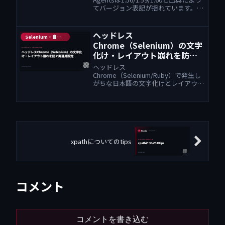
てバージョン表記が揺れています。公
式リリースノートを実際に遡って読
み、npx playwright init-agentsがいつ
から使えるようになったのかを確認し
ヘッドレス
Selenium・自動化
ました。
Chrome（Selenium）の文字
化け・レイアウト崩れを防ぐ
実運用設定
ヘッドレス
Chrome（Selenium/Ruby）で発生し
がちな日本語の文字化けとレイアウト
崩れを、フォント導入とオプション設
定で安定させる方法を解説します。
xpathについてのtips
コメント
コメントを書き込む