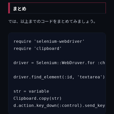
まとめ
では、以上までのコードをまとめてみましょう。
require 'selenium-webdriver'

require 'clipboard'

driver = Selenium::WebDruver.for :chrome
driver.find_element(:id, 'textarea').cli
str = variable

Clipboard.copy(str)

d.action.key_down(:control).send_keys("