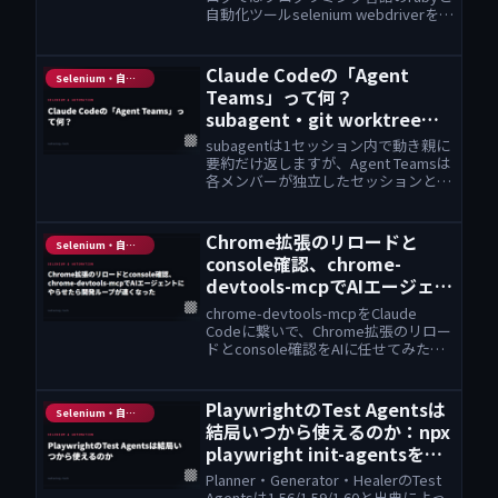
自動化ツールselenium webdriverをメ
インに扱っておりますが、じゃあそも
そもseleniumって何よ？何ができるの
よ？なんでみんな使ってるのよ？と...
Claude Codeの「Agent
Selenium・自動化
Teams」って何？
subagent・git worktreeと
の違いと使い分け
subagentは1セッション内で動き親に
要約だけ返しますが、Agent Teamsは
各メンバーが独立したセッションとし
て起動し、共有タスクリスト経由で直
接メッセージし合います。git
worktreeとの組み合わせ方まで、実
Chrome拡張のリロードと
Selenium・自動化
際に触って確認しました。
console確認、chrome-
devtools-mcpでAIエージェン
トにやらせたら開発ループが
chrome-devtools-mcpをClaude
速くなった
Codeに繋いで、Chrome拡張のリロー
ドとconsole確認をAIに任せてみた話
です。
PlaywrightのTest Agentsは
Selenium・自動化
結局いつから使えるのか：npx
playwright init-agentsを公
式リリースノートで確認する
Planner・Generator・HealerのTest
Agentsは1.56/1.59/1.60と出典によっ