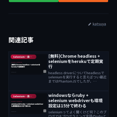
katsuya
関連記事
[無料]Chrome headless +
Selenium・自動化
seleniumをherokuで定期実
行
headless driverについてheadlessで
seleniumを実行すると言えばつい最近
まではPhantomJSでしたが、
PhantomJSにはバグが多く存在して
いるにも関わらず、開発は終了してし
まいました。headlessで実行...
windowsならruby +
Selenium・自動化
selenium webdriverも環境
設定は15分で終わる
seleniumってよく聞くけど何？このブ
ログではプログラミング言語のrubyと