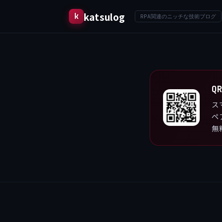
katsulog
RPA関連のニッチな技術ブログ
Q
ス
ペ
無