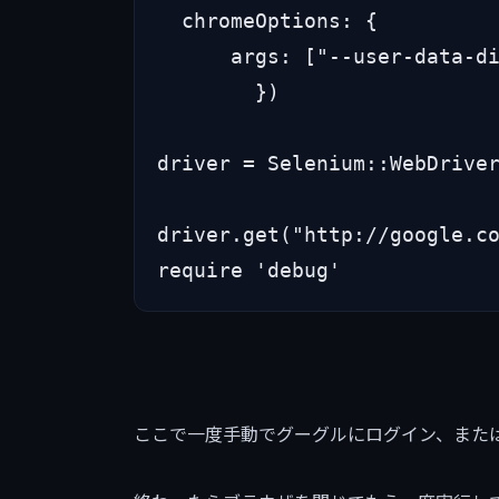
  chromeOptions: {

      args: ["--user-data-d
        })

driver = Selenium::WebDriver
driver.get("http://google.co
require 'debug'
ここで一度手動でグーグルにログイン、また